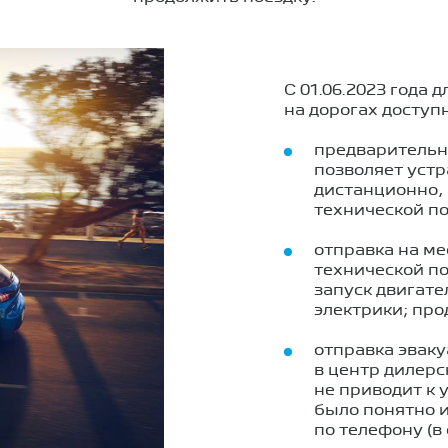
С 01.06.2023
года д
на дорогах доступ
предварительна
позволяет уст
дистанционно, 
технической п
отправка на м
технической п
запуск двигате
электрики; про
отправка эвак
в центр дилерс
не приводит к 
было понятно 
по телефону (в