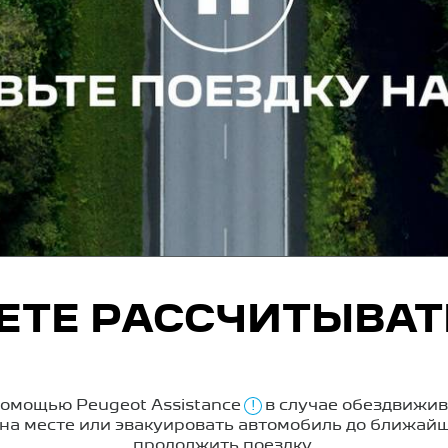
ТЕ РАССЧИТЫВАТ
помощью Peugeot Assistance
в случае обездвижив
!
на месте или эвакуировать автомобиль до ближайш
продолжить поездку.